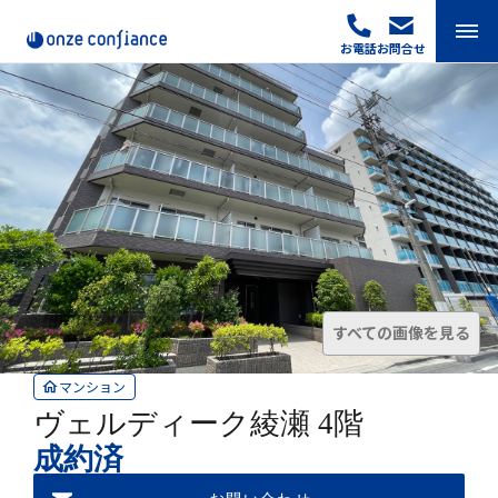
Skip
to
お電話
お問合せ
content
すべての画像を見る
マンション
ヴェルディーク綾瀬 4階
成約済