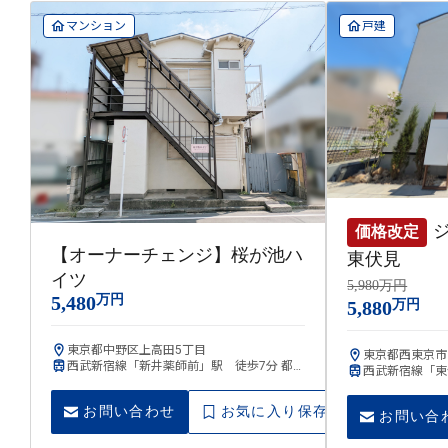
マンション
戸建
価格改定
【オーナーチェンジ】桜が池ハ
東伏見
イツ
5,980万円
5,480
万円
5,880
万円
東京都中野区上高田5丁目
東京都西東京市
西武新宿線「新井薬師前」駅 徒歩7分 都営
西武新宿線「東
大江戸線「中井」駅 徒歩12分
お問い合わせ
お気に入り保存
お問い合