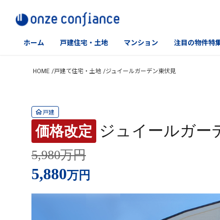
ホーム
戸建住宅・土地
マンション
注目の物件特
Skip
HOME
戸建て住宅・土地
ジュイールガーデン東伏見
to
content
戸建
ジュイールガー
価格改定
5,980万円
5,880
万円