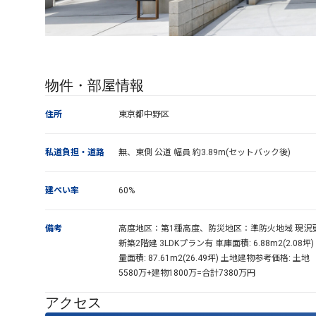
物件・部屋情報
住所
東京都中野区
私道負担・道路
無、東側 公道 幅員 約3.89m(セットバック後)
建ぺい率
60%
備考
高度地区：第1種高度、防災地区：準防火地域 現況
新築2階建 3LDKプラン有 車庫面積: 6.88m2(2.08坪)
量面積: 87.61m2(26.49坪) 土地建物参考価格: 土地
5580万+建物1800万=合計7380万円
アクセス