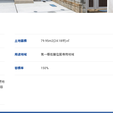
土地面積
79.95m2(24.18坪)㎡
用途地域
第一種低層住居専用地域
容積率
150%
更地
 容