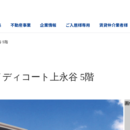
集
不動産事業
企業情報
ご入居様専用
賃貸仲介業者様
 5階
ディコート上永谷 5階
画