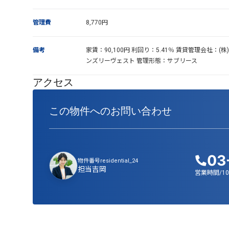
管理費
8,770円
備考
家賃：90,100円 利回り：5.41％ 賃貸管理会社：(株
ンズリーヴェスト 管理形態：サブリース
アクセス
この物件へのお問い合わせ
03
物件番号
residential_24
担当
吉岡
営業時間/10