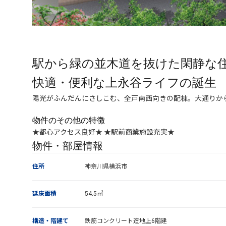
駅から緑の並木道を抜けた閑静な
快適・便利な上永谷ライフの誕生
陽光がふんだんにさしこむ、全戸南西向きの配棟。大通りか
物件のその他の特徴
★都心アクセス良好★ ★駅前商業施設充実★
物件・部屋情報
住所
神奈川県横浜市
延床面積
54.5㎡
構造・階建て
鉄筋コンクリート造地上6階建