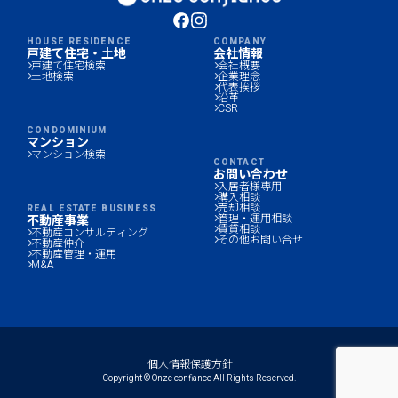
ジ
送
HOUSE RESIDENCE
COMPANY
戸建て住宅・土地
会社情報
戸建て住宅検索
会社概要
り
土地検索
企業理念
代表挨拶
沿革
CSR
CONDOMINIUM
マンション
マンション検索
CONTACT
お問い合わせ
入居者様専用
購入相談
売却相談
REAL ESTATE BUSINESS
管理・運用相談
不動産事業
賃貸相談
不動産コンサルティング
その他お問い合せ
不動産仲介
不動産管理・運用
M&A
個人情報保護方針
Copyright © Onze confiance All Rights Reserved.