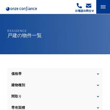
Skip
to
お電話
お問合せ
content
RESIDENCE
戸建の物件一覧
価格帯
建物種別
間取り
専有面積