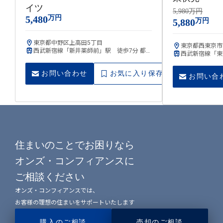
イツ
5,980万円
5,480
万円
5,880
万円
東京都中野区上高田5丁目
東京都西東京市
西武新宿線「新井薬師前」駅 徒歩7分 都営
西武新宿線「東
大江戸線「中井」駅 徒歩12分
お問い合わせ
お気に入り保存
お問い合
住まいのことでお困りなら
オンズ・コンフィアンスに
ご相談ください
オンズ・コンフィアンスでは、
お客様の理想の住まいをサポートいたします
購入のご相談
売却のご相談