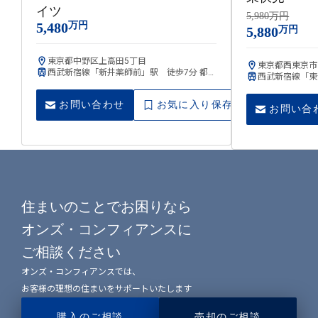
イツ
5,980万円
5,480
万円
5,880
万円
東京都中野区上高田5丁目
東京都西東京市
西武新宿線「新井薬師前」駅 徒歩7分 都営
西武新宿線「東
大江戸線「中井」駅 徒歩12分
お問い合わせ
お気に入り保存
お問い合
住まいのことでお困りなら
オンズ・コンフィアンスに
ご相談ください
オンズ・コンフィアンスでは、
お客様の理想の住まいをサポートいたします
購入のご相談
売却のご相談